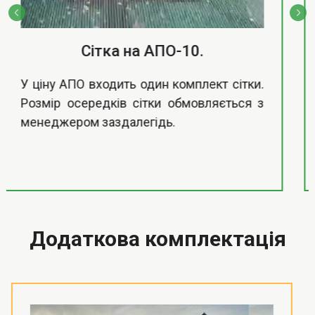
Технічний паспорт.
До сепаратора додається технічний
документ (паспорт), де вказано
заводський номер, компанія виробник, а
також у ньому знаходиться інструкція із
запуску та налаштування обладнання.
Додаткова комплектація