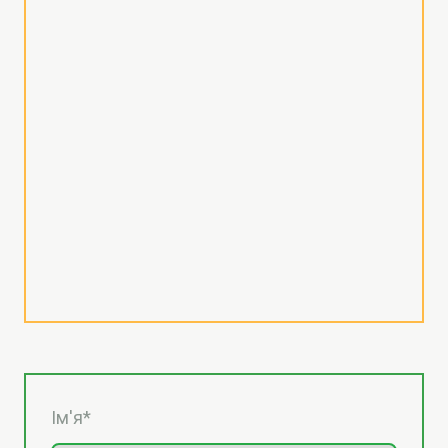
Ім'я
*